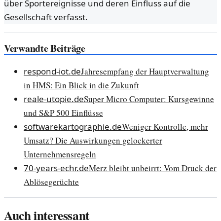
über Sportereignisse und deren Einfluss auf die
Gesellschaft verfasst.
Verwandte Beiträge
respond-iot.de
Jahresempfang der Hauptverwaltung
in HMS: Ein Blick in die Zukunft
reale-utopie.de
Super Micro Computer: Kursgewinne
und S&P 500 Einflüsse
softwarekartographie.de
Weniger Kontrolle, mehr
Umsatz? Die Auswirkungen gelockerter
Unternehmensregeln
70-years-echr.de
Merz bleibt unbeirrt: Vom Druck der
Ablösegerüchte
Auch interessant