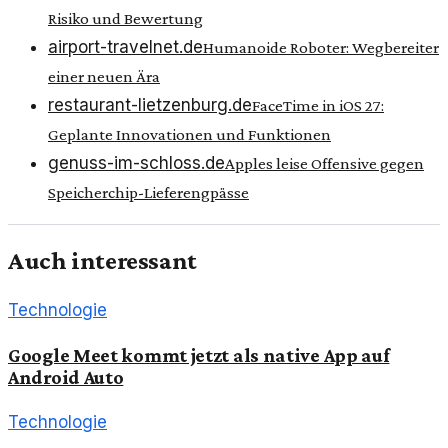
Risiko und Bewertung
airport-travelnet.de
Humanoide Roboter: Wegbereiter
einer neuen Ära
restaurant-lietzenburg.de
FaceTime in iOS 27:
Geplante Innovationen und Funktionen
genuss-im-schloss.de
Apples leise Offensive gegen
Speicherchip-Lieferengpässe
Auch interessant
Technologie
Google Meet kommt jetzt als native App auf
Android Auto
Technologie